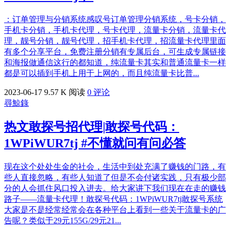
：订单管理与分销系统感叹号订单管理分销系统，号卡分销，
手机卡分销，手机卡代理，号卡代理，流量卡分销，流量卡代
理，靓号分销，靓号代理，招手机卡代理，招流量卡代理里面
有多个分享平台，免费注册分销有专属后台，可生成专属链接
和海报做通信这行的都知道，纯流量卡其实和普通流量卡一样
都是可以插到手机上用于上网的，而且纯流量卡比普...
2023-06-17
9.57 K 阅读
0 评论
尋鯨錄
热文
敢探号招代理|敢探号代码：
1WPiWUR7tj #不懂就问有问必答
现在这个处处生金的社会，生活中到处充满了赚钱的门路，有
些人直接忽略，有些人知道了但是不会付诸实践，只有极少部
分的人会抓住风口投入进去。给大家讲下我们现在在走的赚钱
路子——流量卡代理！敢探号代码：1WPiWUR7tj敢探号系统
大家是不是经常经常会在各种平台上看到一些关于流量卡的广
告呢？类似于29元155G/29元21...