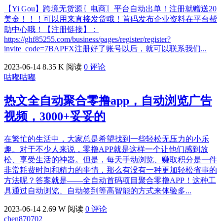
【Yi Gou】跨境无货源〖电商〗平台自动出单！注册就赠送20
美金！！！可以用来直接发货哦！首码发布企业资料在平台帮
助中心哦！【注册链接】：
https://ghf85255.com/business/pages/register/register?
invite_code=7BAPFX注册好了账号以后，就可以联系我们...
2023-06-14
8.35 K 阅读
0 评论
咕嘟咕嘟
热文
全自动聚合零撸app，自动浏览广告
视频，3000+妥妥的
在繁忙的生活中，大家总是希望找到一些轻松无压力的小乐
趣。对于不少人来说，零撸APP就是这样一个让他们感到放
松、享受生活的神器。但是，每天手动浏览、赚取积分是一件
非常耗费时间和精力的事情，那么有没有一种更加轻松省事的
方法呢？答案就是——全自动首码项目聚合零撸APP！这种工
具通过自动浏览、自动签到等高智能的方式来体验多...
2023-06-14
2.69 W 阅读
0 评论
chen870702