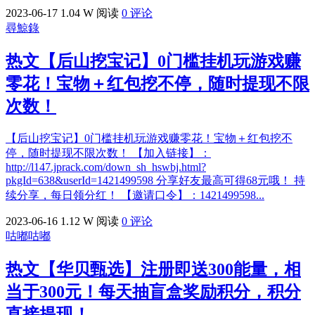
2023-06-17
1.04 W 阅读
0 评论
尋鯨錄
热文
【后山挖宝记】0门槛挂机玩游戏赚
零花！宝物＋红包挖不停，随时提现不限
次数！
【后山挖宝记】0门槛挂机玩游戏赚零花！宝物＋红包挖不
停，随时提现不限次数！ 【加入链接】：
http://l147.jprack.com/down_sh_hswbj.html?
pkgId=638&userId=1421499598 分享好友最高可得68元哦！ 持
续分享，每日领分红！ 【邀请口令】：1421499598...
2023-06-16
1.12 W 阅读
0 评论
咕嘟咕嘟
热文
【华贝甄选】注册即送300能量，相
当于300元！每天抽盲盒奖励积分，积分
直接提现！