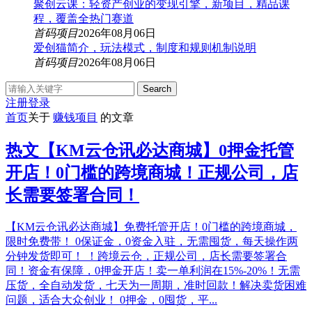
聚创云课：轻资产创业的变现引擎，新项目，精品课
程，覆盖全热门赛道
首码项目
2026年08月06日
爱创猫简介，玩法模式，制度和规则机制说明
首码项目
2026年08月06日
Search
注册
登录
首页
关于
赚钱项目
的文章
热文
【KM云仓讯必达商城】0押金托管
开店！0门槛的跨境商城！正规公司，店
长需要签署合同！
【KM云仓讯必达商城】免费托管开店！0门槛的跨境商城，
限时免费带！ 0保证金，0资金入驻，无需囤货，每天操作两
分钟发货即可！ ！跨境云仓，正规公司，店长需要签署合
同！资金有保障，0押金开店！卖一单利润在15%-20%！无需
压货，全自动发货，七天为一周期，准时回款！解决卖货困难
问题，适合大众创业！ 0押金，0囤货，平...