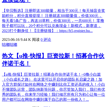
【华贝甄选】注册即送300能量，相当于300元！每天抽盲盒奖
励积分，积分直接提现！ 注册就送300能量值，价值300元，
每天看5条广告，再送10草料，价值300元，一共600元！ 零撸
骰子都可以玩，20个积分可以兑换现金！新模式，新赛道，
2023打个翻身仗！【注册链接】：https://h5-register.hu...
2023-06-16
9.44 K 阅读
0 评论
咕嘟咕嘟
热文
【u推-快报】巨资拉新！招募合作伙
伴诺干名！
【u推-快报】巨资拉新！招募合作伙伴诺干名！~0撸小白篇
（小白成长之路） 在这里可以开启你的团队长启蒙之路！加
入官方群探讨如何在网络之中赚到比你工资还高的收入！小白
不懂团队运营，团队纳新等问题，你尽管加入我们，我们有优
秀的团队长，你来学习经验！我们倾尽所有只为初心让每一位
用户都可以在网络中赚到属于自己的那一份收入！...