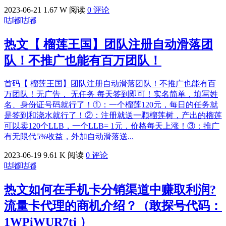
2023-06-21
1.67 W 阅读
0 评论
咕嘟咕嘟
热文
【 榴莲王国】团队注册自动滑落团
队！不推广也能有百万团队！
首码【 榴莲王国】团队注册自动滑落团队！不推广也能有百
万团队！无广告， 无任务 每天签到即可！实名简单，填写姓
名、身份证号码就行了！①：一个榴莲120元，每日的任务就
是签到和浇水就行了！②：注册就送一颗榴莲树，产出的榴莲
可以卖120个LLB，一个LLB= 1元，价格每天上涨！③：推广
有无限代5%收益，外加自动滑落送...
2023-06-19
9.61 K 阅读
0 评论
咕嘟咕嘟
热文
如何在手机卡分销渠道中赚取利润?
流量卡代理的商机介绍？（敢探号代码：
1WPiWUR7tj ）