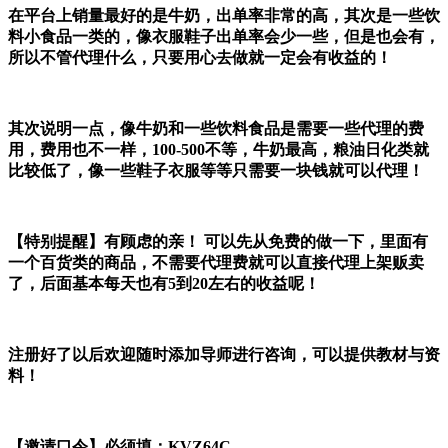
在平台上销量最好的是牛奶，出单率非常的高，其次是一些饮
料小食品一类的，像衣服鞋子出单率会少一些，但是也会有，
所以不管代理什么，只要用心去做就一定会有收益的！
其次说明一点，像牛奶和一些饮料食品是需要一些代理的费
用，费用也不一样，100-500不等，牛奶最高，粮油日化类就
比较低了，像一些鞋子衣服等等只需要一块钱就可以代理！
【特别提醒】有顾虑的亲！ 可以先从免费的做一下，里面有
一个百货类的商品，不需要代理费就可以直接代理上架贩卖
了，后面基本每天也有5到20左右的收益呢！
注册好了以后欢迎随时添加导师进行咨询，可以提供教材与资
料！
【邀请口令】必须填：KVZ64C