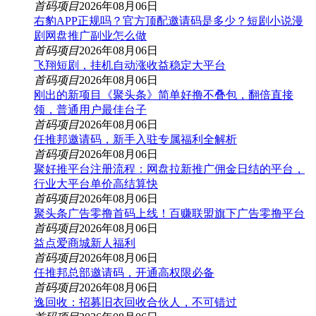
首码项目
2026年08月06日
右豹APP正规吗？官方顶配邀请码是多少？短剧小说漫
剧网盘推广副业怎么做
首码项目
2026年08月06日
飞翔短剧，挂机自动涨收益稳定大平台
首码项目
2026年08月06日
刚出的新项目《聚头条》简单好撸不叠包，翻倍直接
领，普通用户最佳台子
首码项目
2026年08月06日
任推邦邀请码，新手入驻专属福利全解析
首码项目
2026年08月06日
聚好推平台注册流程：网盘拉新推广佣金日结的平台，
行业大平台单价高结算快
首码项目
2026年08月06日
聚头条广告零撸首码上线！百赚联盟旗下广告零撸平台
首码项目
2026年08月06日
益点爱商城新人福利
首码项目
2026年08月06日
任推邦总部邀请码，开通高权限必备
首码项目
2026年08月06日
逸回收：招募旧衣回收合伙人，不可错过