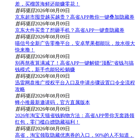
差，买榴莲海鲜还能赚零花！
首码项目
2026年08月09日
京东超市囤货越买越贵？高省APP教你一键叠加隐藏券
首码项目
2026年08月09日
京东大件买贵了想砸手机？高省APP一键查隐藏券
首码项目
2026年08月09日
喵信号全新广告零撸平台，安卓苹果都能玩，放水很大
快来撸！
首码项目
2026年08月09日
别再熬夜算满减了！高省APP一键解锁“顶配”省钱与搞
钱模式，新手也能轻松躺赚
首码项目
2026年08月09日
迅雷网盘推广授权平台入口及申请步骤设置口令全流程
攻略
首码项目
2026年08月09日
蜂小推最新邀请码，官方直属版本
首码项目
2026年08月09日
2026年淘宝天猫省钱购物方法：高省APP带你无套路领
红包，零门槛白嫖隐藏福利！
首码项目
2026年08月09日
高省，淘宝领取隐藏优惠券的入口，90%的人不知道，