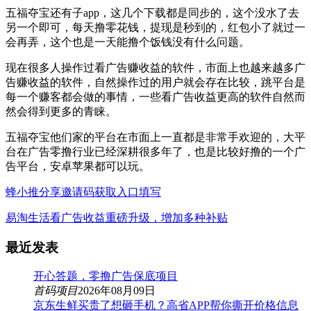
五福夺宝还有子app，这几个下载都是同步的，这个没水了去
另一个即可，每天撸零花钱，提现是秒到的，红包小了就过一
会再弄，这个也是一天能撸个饭钱没有什么问题。
现在很多人操作过看广告赚收益的软件，市面上也越来越多广
告赚收益的软件，自然操作过的用户就会存在比较，跳平台是
每一个赚客都会做的事情，一些看广告收益更高的软件自然而
然会得到更多的青睐。
五福夺宝他们家的平台在市面上一直都是非常手欢迎的，大平
台在广告零撸行业已经深耕很多年了，也是比较好撸的一个广
告平台，安卓苹果都可以玩。
蜂小推分享邀请码获取入口填写
易淘生活看广告收益重磅升级，增加多种补贴
最近发表
开心答题，零撸广告保底项目
首码项目
2026年08月09日
京东生鲜买贵了想砸手机？高省APP帮你撕开价格信息