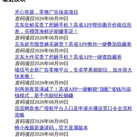
开心答题，零撸广告保底项目
首码项目
2026年08月09日
京东生鲜买贵了想砸手机？高省APP帮你撕开价格信息
差，买榴莲海鲜还能赚零花！
首码项目
2026年08月09日
京东超市囤货越买越贵？高省APP教你一键叠加隐藏券
首码项目
2026年08月09日
京东大件买贵了想砸手机？高省APP一键查隐藏券
首码项目
2026年08月09日
喵信号全新广告零撸平台，安卓苹果都能玩，放水很大
快来撸！
首码项目
2026年08月09日
别再熬夜算满减了！高省APP一键解锁“顶配”省钱与搞
钱模式，新手也能轻松躺赚
首码项目
2026年08月09日
迅雷网盘推广授权平台入口及申请步骤设置口令全流程
攻略
首码项目
2026年08月09日
蜂小推最新邀请码，官方直属版本
首码项目
2026年08月09日