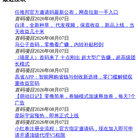
任推邦官方邀请码最新公布，网盘拉新一手入口
首码项目
2026年08月07日
白泽，全新种草， 代发视频，保底收益，新品上线，当
天收益几十米
首码项目
2026年08月07日
马公子首码，零撸看广赚，内转补贴秒到
首码项目
2026年08月07日
（喵星人）首码来了 十点刚出 超大型广告赚，超高级团
长模式
首码项目
2026年08月07日
高省APP：智能网购省钱与创收新选择，零门槛解锁双
重收益官码
首码项目
2026年08月07日
【萌动日记】零撸简单，卷轴模式加速释放卷，每天7个
广告
首码项目
2026年08月07日
星际宇宙预热，即将正式上线
首码项目
2026年08月07日
小红卷注册全流程：官方指定邀请码，现在加入即可申
请开通顶级代理V5权限