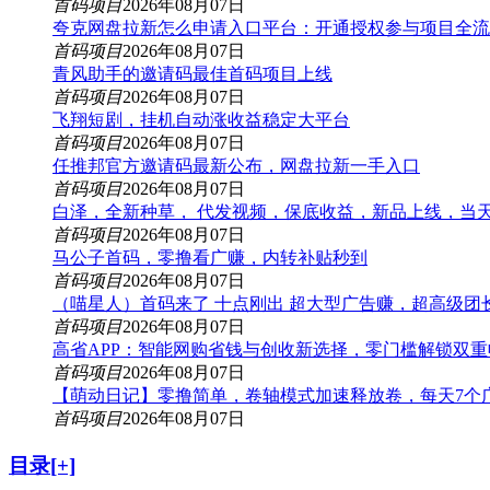
首码项目
2026年08月07日
夸克网盘拉新怎么申请入口平台：开通授权参与项目全流
首码项目
2026年08月07日
青风助手的邀请码最佳首码项目上线
首码项目
2026年08月07日
飞翔短剧，挂机自动涨收益稳定大平台
首码项目
2026年08月07日
任推邦官方邀请码最新公布，网盘拉新一手入口
首码项目
2026年08月07日
白泽，全新种草， 代发视频，保底收益，新品上线，当
首码项目
2026年08月07日
马公子首码，零撸看广赚，内转补贴秒到
首码项目
2026年08月07日
（喵星人）首码来了 十点刚出 超大型广告赚，超高级团
首码项目
2026年08月07日
高省APP：智能网购省钱与创收新选择，零门槛解锁双
首码项目
2026年08月07日
【萌动日记】零撸简单，卷轴模式加速释放卷，每天7个
首码项目
2026年08月07日
目录[+]