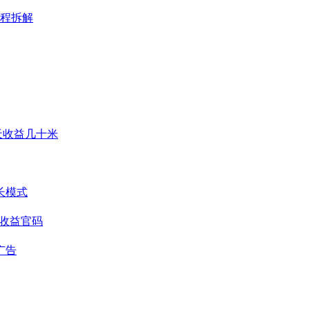
程拆解
天收益几十米
长模式
重收益官码
广告