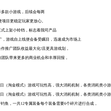
等多款小游戏，后续会每两
使项目更稳定玩家更放心。
正式上架小铃铛，标志着我司产品
广，游戏自上线便会备受瞩目，迅速成为市场上
合作推广团队收益最大化!且更具游戏划，
推团队带来更多的商业机会和丰厚回报，
行钓鱼，一共12专属装备每个装备需要6个碎片进行合成，