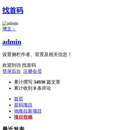
找首码
博主：
admin
设置侧栏作者、背景及相关信息！
欢迎到访 找首码
登录后台
注册会员
累计撰写
34930
篇文章
累计收到
0
条评论
首页
首码项目
地推拉新项目
项目投稿
最近发表