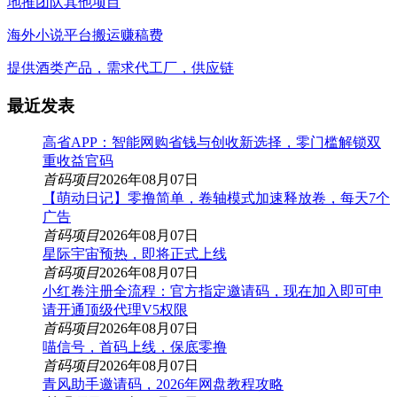
地推团队
其他项目
海外小说平台搬运赚稿费
提供酒类产品，需求代工厂，供应链
最近发表
高省APP：智能网购省钱与创收新选择，零门槛解锁双
重收益官码
首码项目
2026年08月07日
【萌动日记】零撸简单，卷轴模式加速释放卷，每天7个
广告
首码项目
2026年08月07日
星际宇宙预热，即将正式上线
首码项目
2026年08月07日
小红卷注册全流程：官方指定邀请码，现在加入即可申
请开通顶级代理V5权限
首码项目
2026年08月07日
喵信号，首码上线，保底零撸
首码项目
2026年08月07日
青风助手邀请码，2026年网盘教程攻略