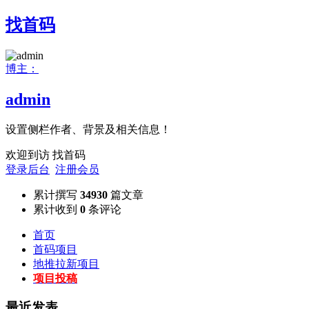
找首码
博主：
admin
设置侧栏作者、背景及相关信息！
欢迎到访 找首码
登录后台
注册会员
累计撰写
34930
篇文章
累计收到
0
条评论
首页
首码项目
地推拉新项目
项目投稿
最近发表