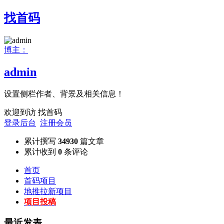
找首码
博主：
admin
设置侧栏作者、背景及相关信息！
欢迎到访 找首码
登录后台
注册会员
累计撰写
34930
篇文章
累计收到
0
条评论
首页
首码项目
地推拉新项目
项目投稿
最近发表