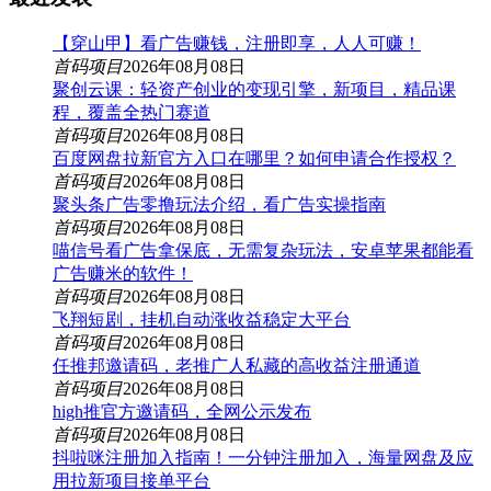
【穿山甲】看广告赚钱，注册即享，人人可赚！
首码项目
2026年08月08日
聚创云课：轻资产创业的变现引擎，新项目，精品课
程，覆盖全热门赛道
首码项目
2026年08月08日
百度网盘拉新官方入口在哪里？如何申请合作授权？
首码项目
2026年08月08日
聚头条广告零撸玩法介绍，看广告实操指南
首码项目
2026年08月08日
喵信号看广告拿保底，无需复杂玩法，安卓苹果都能看
广告赚米的软件！
首码项目
2026年08月08日
飞翔短剧，挂机自动涨收益稳定大平台
首码项目
2026年08月08日
任推邦邀请码，老推广人私藏的高收益注册通道
首码项目
2026年08月08日
high推官方邀请码，全网公示发布
首码项目
2026年08月08日
抖啦咪注册加入指南！一分钟注册加入，海量网盘及应
用拉新项目接单平台