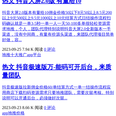
热文
抖音大屏2.0版 有量给10
抖音大屏2.0版本有量给10佣金价格50以下8元50以上8.5元200
以上9元500以上9.5元1000以上10元结算方式日结操作流程扫
码确认就是一单3-5秒一单一人一天50-100多单很轻松资源需
求地推，个人，团队代理特别说明抖音大屏2.0全新版本一手
渠道，没有中间商，有量有价源头渠道，来团队代理项目简单
好做，容...
2023-09-25
7.94 K 阅读
0 评论
地推十大推广app平台
热文
抖音极速版万-能码可开后台，来质
量团队
抖音极速版拉新佣金价格60/单结算方式一单一结操作流程应
用商店下载扫码资源需求只要地推团队，需要次留考核。特别
说明可以开通后台，必须做好次留...
2023-09-23
8.66 K 阅读
0 评论
app地推价格