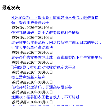
最近发表
刚出的新项目《聚头条》简单好撸不叠包，翻倍直接
领，普通用户最佳台子
首码项目
2026年08月06日
任推邦邀请码，新手入驻专属福利全解析
首码项目
2026年08月06日
聚好推平台注册流程：网盘拉新推广佣金日结的平台，
行业大平台单价高结算快
首码项目
2026年08月06日
聚头条广告零撸首码上线！百赚联盟旗下广告零撸平台
首码项目
2026年08月06日
飞翔短剧，挂机自动涨收益稳定大平台
首码项目
2026年08月06日
益点爱商城新人福利
首码项目
2026年08月06日
任推邦总部邀请码，开通高权限必备
首码项目
2026年08月06日
逸回收：招募旧衣回收合伙人，不可错过
首码项目
2026年08月06日