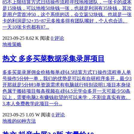
85不上限结算方式日结操作流程寻找地推团队，一张卡的成本
是15块钱，可以地推50块钱一张，也就是利润有35块钱，其次
是用户需首冲50，这个系统的话，会立返52块钱。也就是一张
卡的利润是52+35=87元多推多得有团队嘴好，个人也合适。
一天10张卡也都有87...
2023-09-25
8.62 K 阅读
0 评论
地推策略
热文
多多买菜数据采集录屏项目
多多买菜录屏佣金价格每单4到4.5结算方式T1操作流程单人单
号操作5分钟一单，我们的优势是可以有自研程序多开，最少3
开那就是5分钟3单资源需求有电脑就行特别说明1.项目本身绿
色属于搬砖项目每条视频在4到4.5元学会多开一天可最少50条
以上，需要电脑2.有赚钱欲望的可以来学，不割韭真实有效。
3.本人免费教学此项目一分...
2023-09-25
1.05 W 阅读
0 评论
地推的60种方法