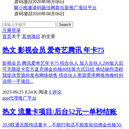
首码项目
2026年08月06日
聚小推邀请码最佳网盘拉新推广项目平台
首码项目
2026年08月06日
Search
注册
登录
首页
关于
其他项目
的文章
热文
影视会员 爱奇艺腾讯 年卡75
影视会员 腾讯爱奇艺年卡75 招合伙人 加入合伙人299加入后
可无限提卡官方直充佣金价格80结算方式日结 单结操作流程
我提供货源你发布网络销售 招合伙人资源需求网推地推特别
说明一手项目...
2023-09-25
8.54 K 阅读
0 评论
app代理推广平台
热文
流量卡项目/后台52元一单秒结账
29.9联通无限纯流量卡，不能打电话不能发短信佣金价格50-