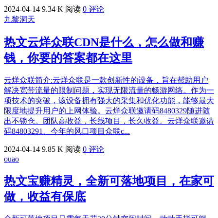
2024-04-14
9.34 K 阅读
0 评论
九黎洞天
热文
云烊众联CDN是什么，怎么做和赚
钱，你要的答案都在这里
云烊众联简介:云烊众联是一款创新性的设备，旨在帮助用户
解决宽带流量的限制问题，实现无限流量的畅游网络。作为一
项技术的突破，该设备拥有强大的采集和优化功能，能够最大
限度地提升用户的上网体验。云烊众联邀请码8480329随进随
出不锁仓。团队高收益，长线项目，长久收益。云烊众联邀请
码84803291、今年的风口项目众联c...
2024-04-14
9.85 K 阅读
0 评论
ouao
热文
宝赚精灵，全新可落地项目，在家可
做，收益有保底