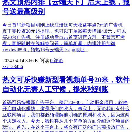
热文
预热内排【云端天下】后天上线，报
号送最高级别
今日首码新项目刚刚上线注册送每天收益零点7元的广告机，
真正零投资20元起提现，也可以下单99每天增加4.8元，可以
买20台广告机，注册成功后点击首页进官方群，不禁言可考
察，客服随时在线解答问题，简单粗暴，内排注册加微
xwxhwll896，预热16号云端天下app地址...
2024-04-14
8.66 K 阅读
0 评论
zxc123456
热文
可乐快赚新型看视频单号20米，软件
自动化无需人工守候，提米秒到账
首码可乐快赚新广告平台、稳定20~30，自动掘金项目，软件
开启自动化赚钱，这是我们的收入，事实上，无论我们有什么
互联网项目，我们都必须理解他明确的原则和收入，因为这两
个决定收入。今天，我也将从几个简单的方面介绍这个项目的
玩法。首先，在这个平台上，将会有广泛的广告商投放广告，