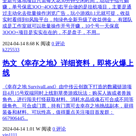
全新可落地项目只需每天花30分钟空闲时间，动动手指可躺
赚，单号保底3OO~4OO左右平台做的是挂机项目，主要是通
过主动化去批量操作浏览广告，玩小游戏0.1元就可提，收益
实时看得到0风险平台，纯绿色全新升级了收益佣金， 有团队
或是工作室就可以批量操作开号开赚，10个号一天保底
3OOO+项目是实实在在的，不是盘子，不用...
2024-04-14
8.68 K 阅读
0 评论
k225533
热文
《幸存之地》详细资料，即将火爆上
线
《幸存之地 SurvivalLand》由中传云创旗下打造的数藏链游项
目4月15号双端同时上线割草类游戏玩法：购买人族或者兽族
角色，进行闯关打怪获取材料。消耗水晶或魂石可合成不同等
级角色、可合成门票，持有门票可去幸存之地挑战副本，获得
装备和材料。可玩性高，值得重点关注项目首发群：
667906445...
2024-04-14
1.01 W 阅读
0 评论
vip1111