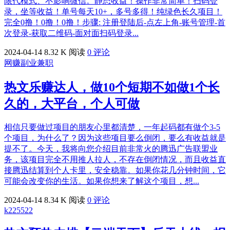
限代模式、不影响微信。静态收益！操作非常简单！扫码登
录，坐等收益！单号每天10+，多号多得！纯绿色长久项目！
完全0撸！0撸！0撸！步骤: 注册登陆后-点左上角-账号管理-首
次登录-获取二维码-面对面扫码登录...
2024-04-14
8.32 K 阅读
0 评论
网赚副业兼职
热文
乐赚达人，做10个短期不如做1个长
久的，大平台，个人可做
相信只要做过项目的朋友心里都清楚，一年起码都有做个3-5
个项目，为什么了？因为这些项目要么倒闭，要么有收益就是
提不了。今天，我将向您介绍目前非常火的腾迅广告联盟业
务，该项目完全不用推人拉人，不存在倒闭情况，而且收益直
接腾迅结算到个人卡里，安全稳靠。如果你花几分钟时间，它
可能会改变你的生活。如果你想来了解这个项目，想...
2024-04-14
8.34 K 阅读
0 评论
k225522