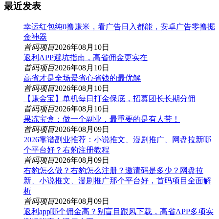
最近发表
幸运红包纯0撸赚米，看广告日入都能，安卓广告零撸掘
金神器
首码项目
2026年08月10日
返利APP避坑指南，高省佣金更实在
首码项目
2026年08月10日
高省才是全场景省心省钱的最优解
首码项目
2026年08月10日
【赚金宝】单机每日打金保底，招募团长长期分佣
首码项目
2026年08月10日
果冻宝盒：做一个副业，最重要的是有人带！
首码项目
2026年08月09日
2026靠谱副业推荐：小说推文、漫剧推广、网盘拉新哪
个平台好？右豹注册教程
首码项目
2026年08月09日
右豹怎么做？右豹怎么注册？邀请码是多少？网盘拉
新、小说推文、漫剧推广那个平台好，首码项目全面解
析
首码项目
2026年08月09日
返利app哪个佣金高？别盲目跟风下载，高省APP多项实