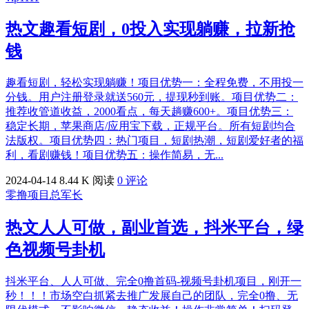
热文
趣看短剧，0投入实现躺赚，拉新抢
钱
趣看短剧，轻松实现躺赚！项目优势一：全程免费，不用投一
分钱。用户注册登录就送560元，提现秒到账。项目优势二：
推荐收管道收益，2000看点，每天趟赚600+。项目优势三：
稳定长期，苹果商店/应用宝下载，正规平台。所有短剧均合
法版权。项目优势四：热门项目，短剧热潮，短剧爱好者的福
利，看剧赚钱！项目优势五：操作简易，无...
2024-04-14
8.44 K 阅读
0 评论
零撸项目总军长
热文
人人可做，副业首选，抖米平台，绿
色视频号卦机
抖米平台、人人可做、完全0撸首码-视频号卦机项目，刚开一
秒！！！市场空白抓紧去推广发展自己的团队，完全0撸、无