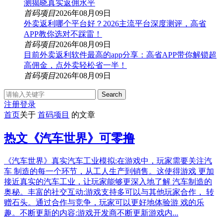
测揭晓真实返佣水平
首码项目
2026年08月09日
外卖返利哪个平台好？2026主流平台深度测评，高省
APP教你选对不踩雷！
首码项目
2026年08月09日
目前外卖返利软件最高的app分享：高省APP带你解锁超
高佣金，点外卖轻松省一半！
首码项目
2026年08月09日
Search
注册
登录
首页
关于
首码项目
的文章
热文
《汽车世界》可零撸
《汽车世界》真实汽车工业模拟:在游戏中，玩家需要关注汽
车 制造的每一个环节，从工人生产到销售。这使得游戏 更加
接近真实的汽车工业，让玩家能够更深入地了解 汽车制造的
奥秘。丰富的社交互动:游戏支持多可以与其他玩家合作， 转
赠石头。通过合作与竞争，玩家可以更好地体验游 戏的乐
趣。不断更新的内容:游戏开发商不断更新游戏内...