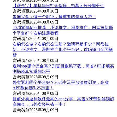
首码项目
2026年08月10日
【赚金宝】单机每日打金保底，招募团长长期分佣
首码项目
2026年08月10日
果冻宝盒：做一个副业，最重要的是有人带！
首码项目
2026年08月09日
2026靠谱副业推荐：小说推文、漫剧推广、网盘拉新哪
个平台好？右豹注册教程
首码项目
2026年08月09日
右豹怎么做？右豹怎么注册？邀请码是多少？网盘拉
新、小说推文、漫剧推广那个平台好，首码项目全面解
析
首码项目
2026年08月09日
返利app哪个佣金高？别盲目跟风下载，高省APP多项实
测揭晓真实返佣水平
首码项目
2026年08月09日
外卖返利哪个平台好？2026主流平台深度测评，高省
APP教你选对不踩雷！
首码项目
2026年08月09日
目前外卖返利软件最高的app分享：高省APP带你解锁超
高佣金，点外卖轻松省一半！
首码项目
2026年08月09日