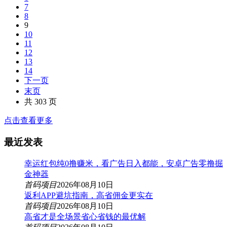
7
8
9
10
11
12
13
14
下一页
末页
共 303 页
点击查看更多
最近发表
幸运红包纯0撸赚米，看广告日入都能，安卓广告零撸掘
金神器
首码项目
2026年08月10日
返利APP避坑指南，高省佣金更实在
首码项目
2026年08月10日
高省才是全场景省心省钱的最优解