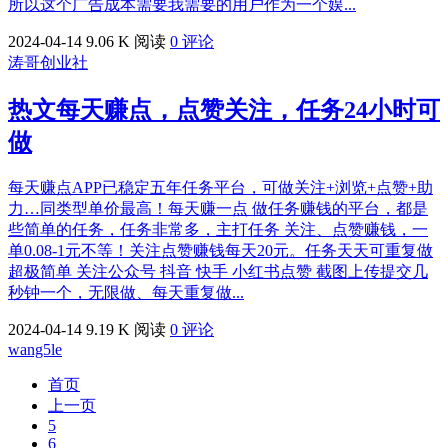
所以这个广告成本需要我需要的用户作为一个娱...
2024-04-14
9.06 K 阅读
0 评论
涛哥创业社
热文
每天赚点，点赞关注，任务24小时可
做
每天赚点APP已稳定五年任务平台，可做关注+浏览+点赞+助
力…同类型单价最高！每天赚一点 做任务赚钱的平台，都是
些简单的任务，任务非常多，主打任务 关注、点赞赚钱，一
单0.08-1元不等！关注点赞赚钱每天20元。任务天天可重复做
超极简单 关注公众号 抖音 快手 小红书点赞 截图上传提交几
秒钟一个，无限做、每天重复做...
2024-04-14
9.19 K 阅读
0 评论
wang5le
首页
上一页
5
6